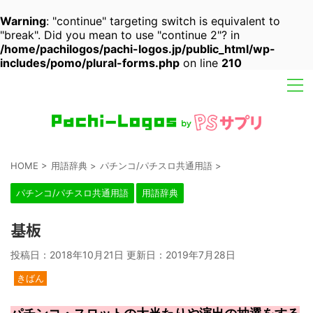
Warning
: "continue" targeting switch is equivalent to
"break". Did you mean to use "continue 2"? in
/home/pachilogos/pachi-logos.jp/public_html/wp-
includes/pomo/plural-forms.php
on line
210
HOME
>
用語辞典
>
パチンコ/パチスロ共通用語
>
パチンコ/パチスロ共通用語
用語辞典
基板
投稿日：2018年10月21日 更新日：
2019年7月28日
きばん