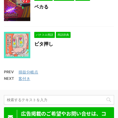
ペカる
パチスロ用語
用語辞典
ビタ押し
PREV
損益分岐点
NEXT
客付き
広告掲載のご希望やお問い合せは、コ