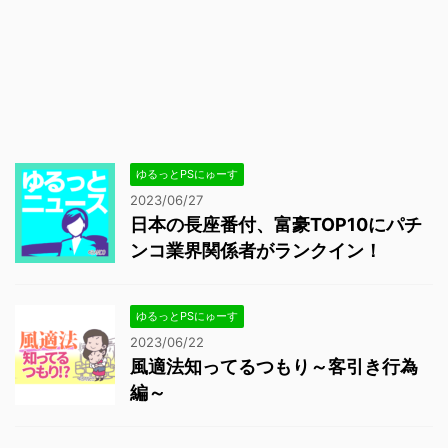
ゆるっとPSにゅーす
2023/06/27
日本の長座番付、富豪TOP10にパチ
ンコ業界関係者がランクイン！
ゆるっとPSにゅーす
2023/06/22
風適法知ってるつもり～客引き行為
編～