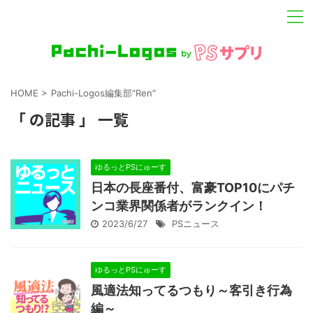
HOME
>
Pachi-Logos編集部"Ren"
「 の記事 」 一覧
ゆるっとPSにゅーす
日本の長座番付、富豪TOP10にパチ
ンコ業界関係者がランクイン！
2023/6/27
PSニュース
ゆるっとPSにゅーす
風適法知ってるつもり～客引き行為
編～