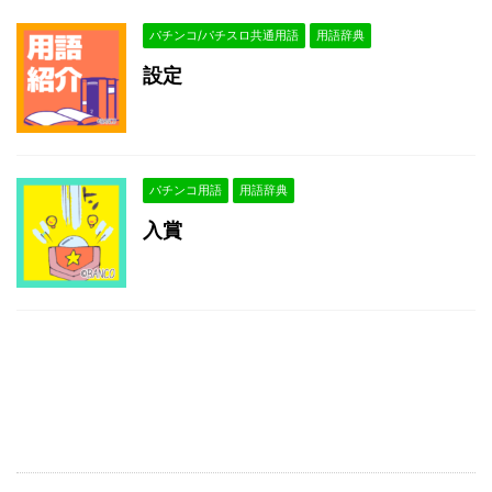
パチンコ/パチスロ共通用語
用語辞典
設定
パチンコ用語
用語辞典
入賞