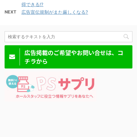
得できる!?
NEXT
広告宣伝規制がまた厳しくなる?
広告掲載のご希望やお問い合せは、コ
チラから