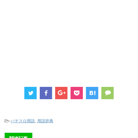
-
パチスロ用語
,
用語辞典