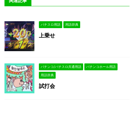
関連記事
パチスロ用語
用語辞典
上乗せ
パチンコ/パチスロ共通用語
パチンコホール用語
用語辞典
試打会