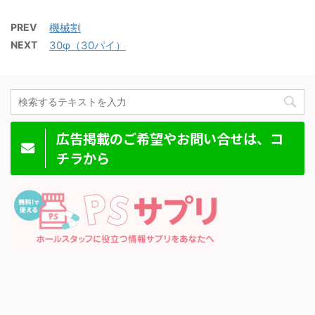
PREV
機械割
NEXT
30φ（30パイ）
広告掲載のご希望やお問い合せは、コ
チラから