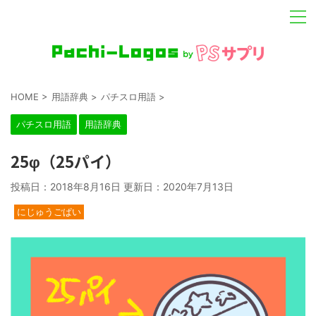
HOME
>
用語辞典
>
パチスロ用語
>
パチスロ用語
用語辞典
25φ（25パイ）
投稿日：2018年8月16日 更新日：
2020年7月13日
にじゅうごぱい