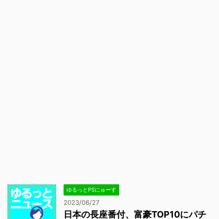
ゆるっとPSにゅーす
2023/06/27
日本の長座番付、富豪TOP10にパチ