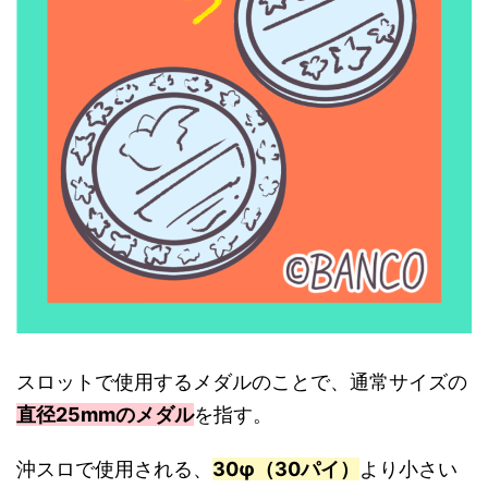
スロットで使用するメダルのことで、通常サイズの
直径25mmのメダル
を指す。
沖スロで使用される、
30φ（30パイ）
より小さい