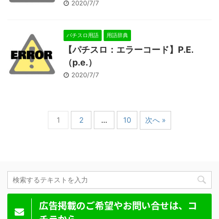
2020/7/7
パチスロ用語
用語辞典
【パチスロ：エラーコード】P.E.
（p.e.）
2020/7/7
1
2
…
10
次へ »
広告掲載のご希望やお問い合せは、コ
チラから