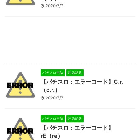
2020/7/7
パチスロ用語
用語辞典
【パチスロ：エラーコード】C.r.
（c.r.）
2020/7/7
パチスロ用語
用語辞典
【パチスロ：エラーコード】
rE（re）