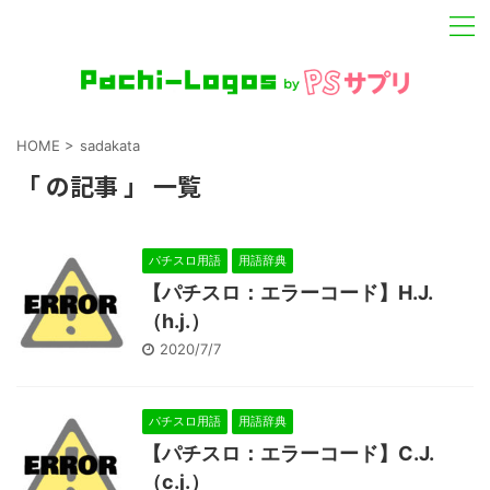
HOME
>
sadakata
「 の記事 」 一覧
パチスロ用語
用語辞典
【パチスロ：エラーコード】H.J.
（h.j.）
2020/7/7
パチスロ用語
用語辞典
【パチスロ：エラーコード】C.J.
（c.j.）