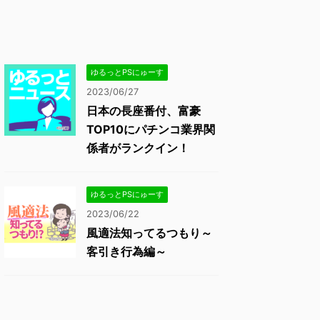
ゆるっとPSにゅーす
2023/06/27
日本の長座番付、富豪
TOP10にパチンコ業界関
係者がランクイン！
ゆるっとPSにゅーす
2023/06/22
風適法知ってるつもり～
客引き行為編～