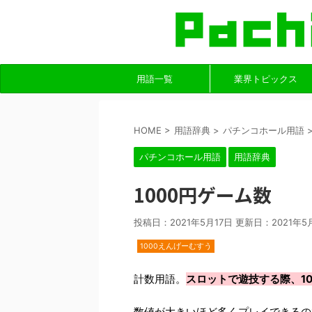
用語一覧
業界トピックス
HOME
>
用語辞典
>
パチンコホール用語
パチンコホール用語
用語辞典
1000円ゲーム数
投稿日：2021年5月17日 更新日：
2021年5
1000えんげーむすう
計数用語。
スロットで遊技する際、1
数値が大きいほど多くプレイできるの