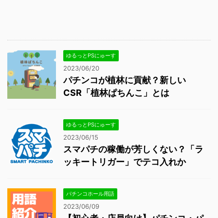
ゆるっとPSにゅーす
2023/06/20
パチンコが植林に貢献？新しい
CSR「植林ぱちんこ」とは
ゆるっとPSにゅーす
2023/06/15
スマパチの稼働が芳しくない？「ラ
ッキートリガー」でテコ入れか
パチンコホール用語
2023/06/09