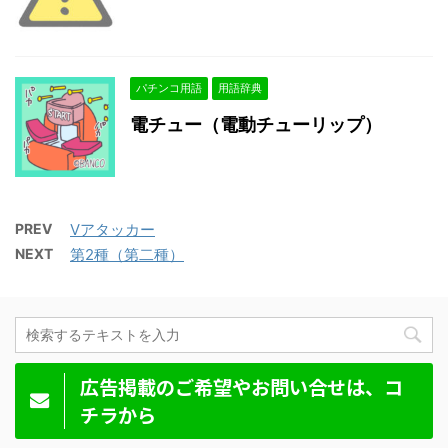
パチンコ用語
用語辞典
電チュー（電動チューリップ）
PREV
Vアタッカー
NEXT
第2種（第二種）
広告掲載のご希望やお問い合せは、コ
チラから