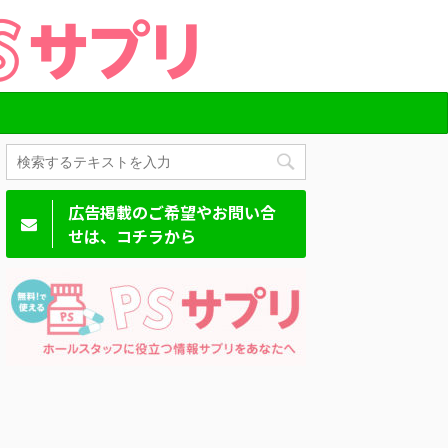
広告掲載のご希望やお問い合
せは、コチラから