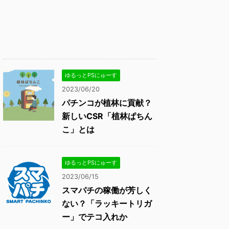
ゆるっとPSにゅーす
2023/06/20
パチンコが植林に貢献？
新しいCSR「植林ぱちん
こ」とは
ゆるっとPSにゅーす
2023/06/15
スマパチの稼働が芳しく
ない？「ラッキートリガ
ー」でテコ入れか