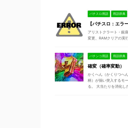
パチスロ用語
用語辞典
【パチスロ：エラー
アリストクラート・銀座・
変更、RAMクリアの実
パチンコ用語
用語辞典
確変（確率変動）
かくへん（かくりつへん
柄）が揃い突入するモー
る。 大当たりを消化した