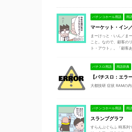
パチンコホール用語
用
マーケット・イン
まーけっと・いん／まー
こと。なので、顧客のリ
ト・アウト」。「顧客あり
パチスロ用語
用語辞典
【パチスロ：エラー
大都技研 症状 RAMの
パチンコホール用語
用
スランプグラフ
すらんぷぐらふ 時系列