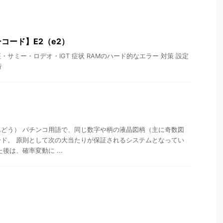
コード】E2（e2）
サミー・ロデオ・IGT 症状 RAMのハード的なエラー 対策 設定
行
どう） パチンコ用語で、同じ数字や柄の液晶図柄（主に奇数図
ド。 原則として次の大当たりが保証されるシステムとなってい
後は、確率変動に ...