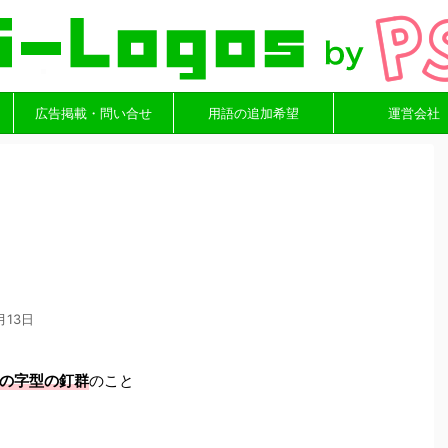
広告掲載・問い合せ
用語の追加希望
運営会社
月13日
の字型の釘群
のこと