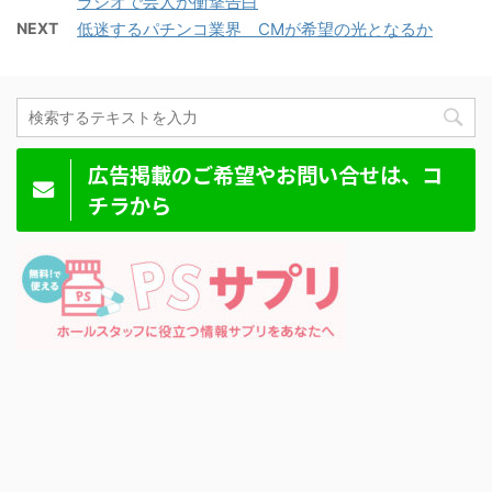
ラジオで芸人が衝撃告白
NEXT
低迷するパチンコ業界 CMが希望の光となるか
広告掲載のご希望やお問い合せは、コ
チラから