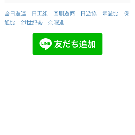
全日遊連
日工組
回胴遊商
日遊協
電遊協
保
通協
21世紀会
余暇進