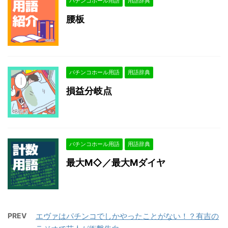
パチンコホール用語
用語辞典
腰板
パチンコホール用語
用語辞典
損益分岐点
パチンコホール用語
用語辞典
最大M◇／最大Mダイヤ
PREV
エヴァはパチンコでしかやったことがない！？有吉の