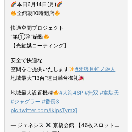
本日6月14日(月)
全館朝10時開店
快適空間プロジェクト
”第①弾”始動
【光触媒コーティング】
安全で快適な
空間をご提供いたします
#牙狼月虹ノ旅人
地域最大”13台”連日満台御礼
地域最大設置機種
#大海4SP
#無双
#韋駄天
#ジャグラー
#番長3
pic.twitter.com/IkIpsTymXj
— ジェネシス
京橋会館 【46枚スロットエ