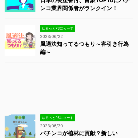
日本の長座番付、富豪TOP10にパチ
ンコ業界関係者がランクイン！
ゆるっとPSにゅーす
2023/06/22
風適法知ってるつもり～客引き行為
編～
ゆるっとPSにゅーす
2023/06/20
パチンコが植林に貢献？新しい