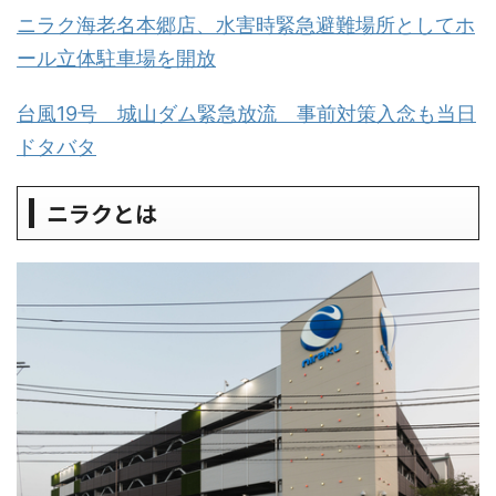
ニラク海老名本郷店、水害時緊急避難場所としてホ
ール立体駐車場を開放
台風19号 城山ダム緊急放流 事前対策入念も当日
ドタバタ
ニラクとは