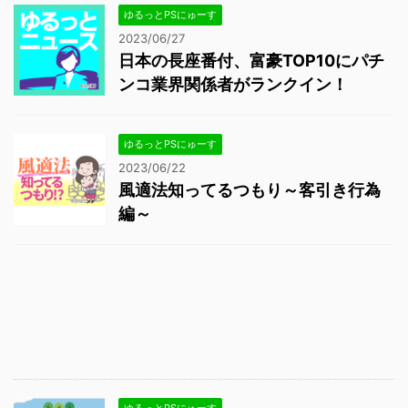
ゆるっとPSにゅーす
2023/06/27
日本の長座番付、富豪TOP10にパチ
ンコ業界関係者がランクイン！
ゆるっとPSにゅーす
2023/06/22
風適法知ってるつもり～客引き行為
編～