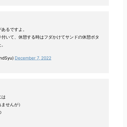
があるですよ。
り付いて、休憩する時はフダかけてサンドの休憩ボタ
た。
dSyu)
December 7, 2022
には
れませんが）
の