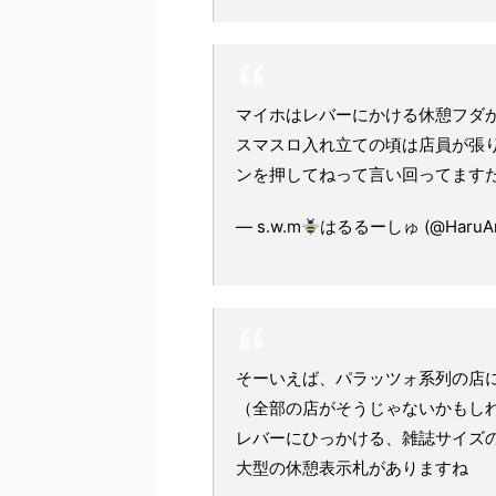
マイホはレバーにかける休憩フダ
スマスロ入れ立ての頃は店員が張
ンを押してねって言い回ってます
— s.w.m
はるるーしゅ (@HaruAn
そーいえば、パラッツォ系列の店
（全部の店がそうじゃないかもし
レバーにひっかける、雑誌サイズ
大型の休憩表示札がありますね