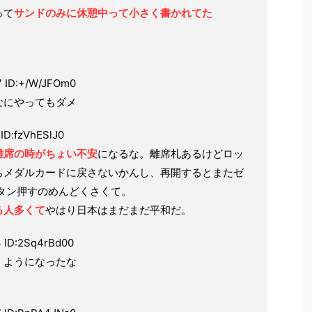
って
サンドのみに休憩中って小さく書かれてた
7 ID:+/W/JFOm0
なにやってもダメ
 ID:fzVhESlJ0
離席の時がちょい不安
になるな。離席札あるけどロッ
ちメダルカードに戻さないかんし、再開するとまたゼ
タン押すのめんどくさくて。
る人多くて
やはり日本はまだまだ平和だ。
3 ID:2Sq4rBd00
くようになったな