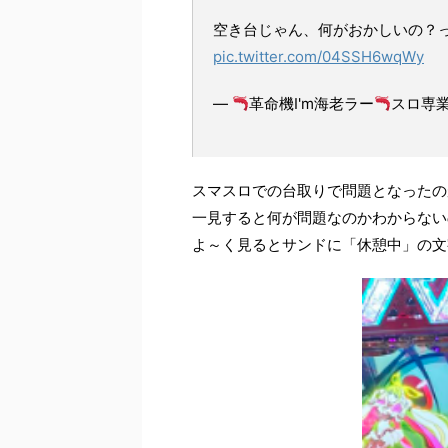
空き台じゃん、何がおかしいの？
pic.twitter.com/04SSH6wqWy
—
革命機I'm海老ラー
スロ専業 
スマスロでの台取りで問題となったの
一見すると何が問題なのかわからない
よ～く見るとサンドに「休憩中」の文