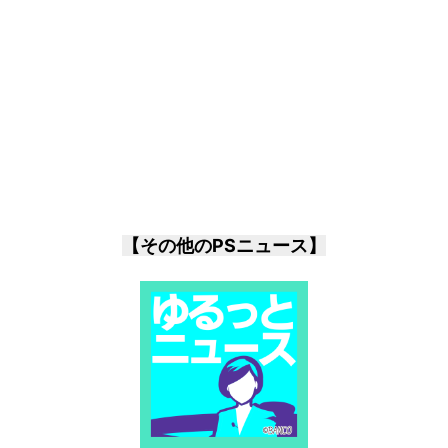
【その他のPSニュース】