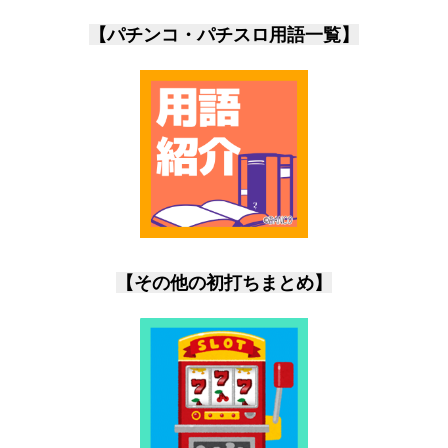
【パチンコ・パチスロ用語一覧】
【その他の初打ちまとめ】