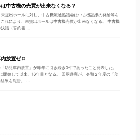
ルは中古機の売買が出来なくなる？
）未提出ホールに対し、中古機流通協議会は中古機証紙の発給等を
これにより、未提出ホールは中古機売買が出来なくなる。 中古機
議（誓約書 ...
車内放置ゼロ
の「幼児車内放置」が昨年に引き続き0件であったこと発表した。
月に開始して以来、16年目となる。 回胴遊商が、令和２年度の「幼
果を報告。 ...