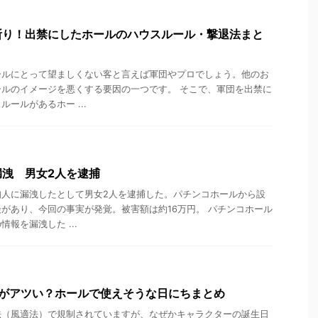
断り！出禁にしたホールのハウスルール・撃退法まと
ールにとって望ましくない客と言えば軍団やプロでしょう。他のお
ルのイメージを悪くする要因の一つです。 そこで、軍団を出禁に
ールがあるホー ...
洩 男女2人を逮捕
知人に漏洩したとして男女2人を逮捕した。パチンコホールから設
があり、今回の事実が発覚。被害額は約16万円。 パチンコホール
報を漏洩した ...
日がアツい？ホールで使えそうな日にちまとめ
法（風適法）で規制されていますが、なぜかキャラクターの誕生日