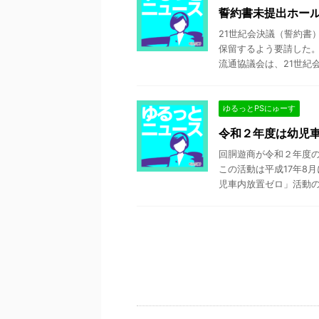
誓約書未提出ホー
21世紀会決議（誓約書
保留するよう要請した。
流通協議会は、21世紀会決
ゆるっとPSにゅーす
令和２年度は幼児
回胴遊商が令和２年度
この活動は平成17年8
児車内放置ゼロ」活動の結