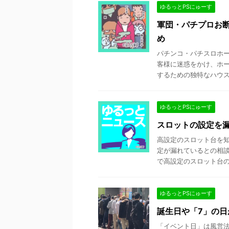
ゆるっとPSにゅーす
軍団・パチプロお
め
パチンコ・パチスロホ
客様に迷惑をかけ、ホー
するための独特なハウスル
ゆるっとPSにゅーす
スロットの設定を漏
高設定のスロット台を
定が漏れているとの相談
で高設定のスロット台の情
ゆるっとPSにゅーす
誕生日や「7」の
「イベント日」は風営