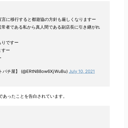
宣言に移行すると都遊協の方針も厳しくなりますー
異常者である私から真人間である副店長に引き継がれ
もりですー
ますー
ー
屋】 (@ERtN88ow6XjWuBu)
July 10, 2021
演であったことを告白されています。