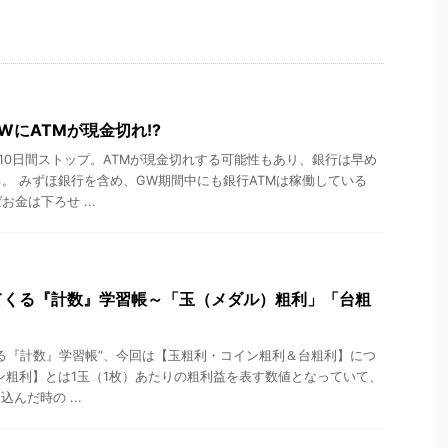
GWにATMが現金切れ!?
10日間ストップ。ATMが現金切れする可能性もあり、銀行は早め
。 みずほ銀行を含め、GW期間中にも銀行ATMは稼働している
金は下ろせ ...
てくる『計数』学習帳～「玉（メダル）粗利」「台粗
る『計数』学習帳”、今回は【玉粗利・コイン粗利＆台粗利】につ
ン粗利】とは1玉（1枚）あたりの粗利益を表す数値となっていて、
んだ時の ...