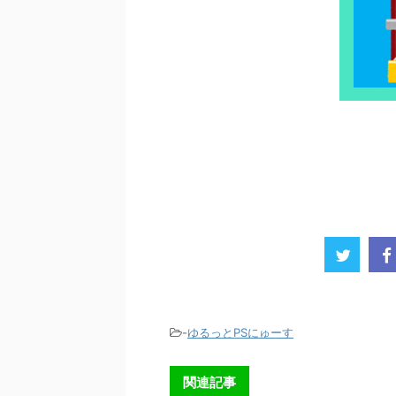
-
ゆるっとPSにゅーす
関連記事