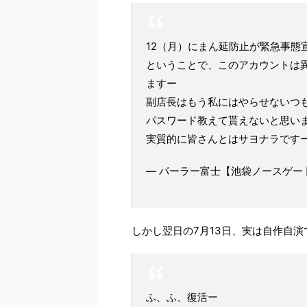
12（月）にまん延防止が緊急事態
ということで、このアカウントは
ますー
副店長はもう私にはやらせないつ
パスワード教えて貰えないと思い
実質的に皆さんとはサヨナラです
— パーラー富士【池袋ノースゲートパチ
しかし翌日の7月13日、実は自作自
ふ、ふ、復活ー