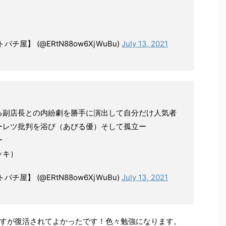
屋】 (@ERtN88ow6XjWuBu)
July 13, 2021
る副店長との内紛劇を勝手に演出して自分だけ人気者
ーレツ批判を浴び（あびる優）そして孤立ー
ー
ッキ）
屋】 (@ERtN88ow6XjWuBu)
July 13, 2021
すが復活されてよかったです！色々勉強になります。