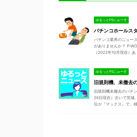
ゆるっとPSにゅーす
パチンコホールスタ
パチンコ業界のニュース
がありませんか？ P-W
（2022年10月現在）あ .
ゆるっとPSにゅーす
旧規則機、未撤去
旧規則機未撤去のパチン
26日現在）次いで茨城
位が『マックス』で、移行