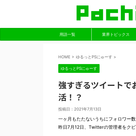
用語一覧
業界トピックス
HOME
>
ゆるっとPSにゅーす
>
ゆるっとPSにゅーす
強すぎるツイートで
活！？
投稿日：
2021年7月13日
一ヶ月もたたないうちにフォロワー数
昨日7月12日、Twitterの管理者を