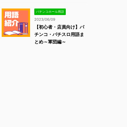
パチンコホール用語
2023/06/09
【初心者・店員向け】パ
チンコ・パチスロ用語ま
とめ～軍団編～