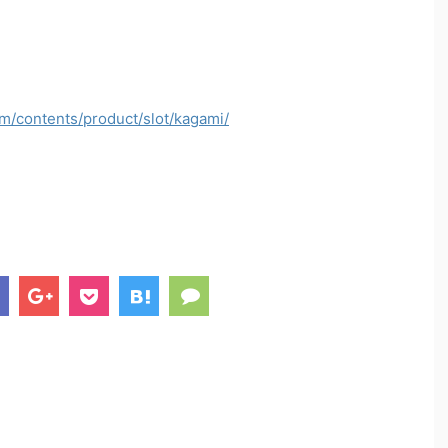
m/contents/product/slot/kagami/