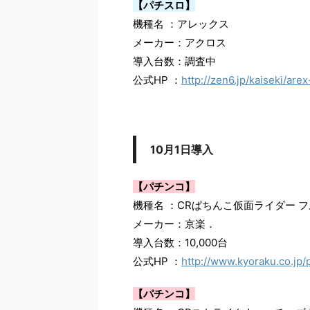
【パチスロ】
機種名 ：アレックス
メーカー：アクロス
導入台数：調査中
公式HP ：
http://zen6.jp/kaiseki/are
10月1日導入
【パチンコ】
機種名 ：CRぱちんこ仮面ライダー フ
メーカー：京楽．
導入台数：10,000台
公式HP ：
http://www.kyoraku.co.jp/
【パチンコ】