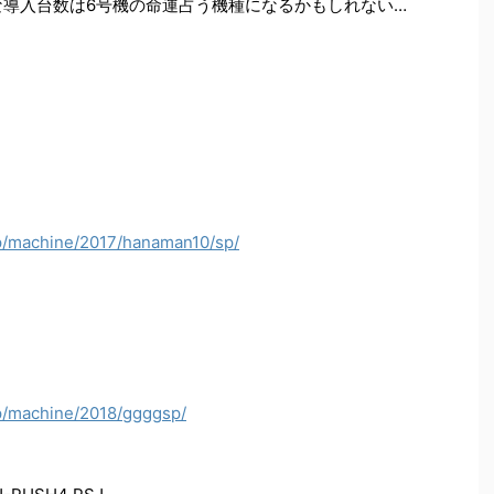
気な導入台数は6号機の命運占う機種になるかもしれない…
/jp/machine/2017/hanaman10/sp/
/jp/machine/2018/ggggsp/