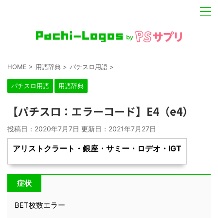
HOME
>
用語辞典
>
パチスロ用語
>
パチスロ用語
用語辞典
【パチスロ：エラーコード】E4（e4）
投稿日：2020年7月7日 更新日：
2021年7月27日
アリストクラート・銀座・サミー・ロデオ・IGT
症状
BET枚数エラー