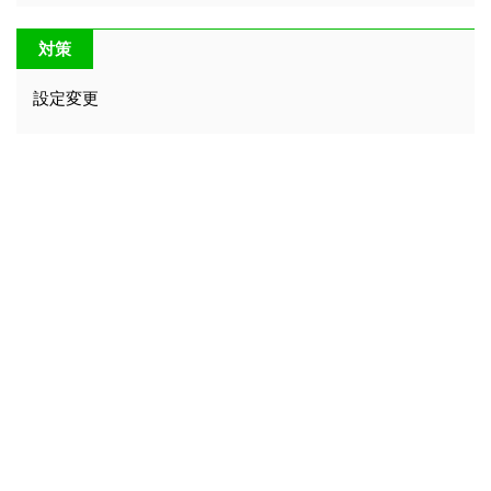
対策
設定変更