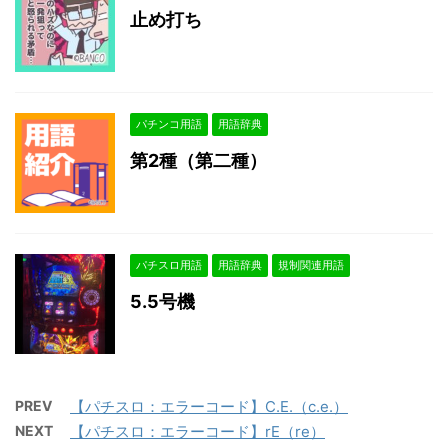
止め打ち
パチンコ用語
用語辞典
第2種（第二種）
パチスロ用語
用語辞典
規制関連用語
5.5号機
PREV
【パチスロ：エラーコード】C.E.（c.e.）
NEXT
【パチスロ：エラーコード】rE（re）