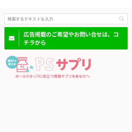
広告掲載のご希望やお問い合せは、コ
チラから