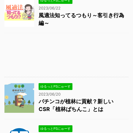
ゆるっとPSにゅーす
2023/06/22
風適法知ってるつもり～客引き行為
編～
ゆるっとPSにゅーす
2023/06/20
パチンコが植林に貢献？新しい
CSR「植林ぱちんこ」とは
ゆるっとPSにゅーす