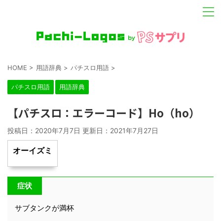
HOME
>
用語辞典
>
パチスロ用語
>
パチスロ用語
用語辞典
【パチスロ：エラーコード】Ho（ho）
投稿日：2020年7月7日 更新日：
2021年7月27日
オーイズミ
症状
サブタンクが満杯