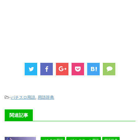
-
パチスロ用語
,
用語辞典
関連記事