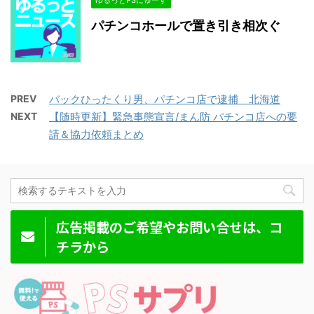
ゆるっとPSにゅーす
パチンコホールで置き引き相次ぐ
PREV
バックひったくり男、パチンコ店で逮捕 北海道
NEXT
【随時更新】緊急事態宣言/まん防 パチンコ店への要
請＆協力依頼まとめ
広告掲載のご希望やお問い合せは、コ
チラから