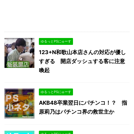
ゆるっとPSにゅーす
123+N和歌山本店さんの対応が優し
すぎる 開店ダッシュする客に注意
喚起
ゆるっとPSにゅーす
AKB48卒業翌日にパチンコ！？ 指
原莉乃はパチンコ界の救世主か