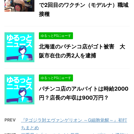
で2回目のワクチン（モデルナ）職域
接種
ゆるっとPSにゅーす
北海道のパチンコ店がゴト被害 大
阪市在住の男2人を逮捕
ゆるっとPSにゅーす
パチンコ店のアルバイトは時給2000
円？店長の年収は900万円？
PREV
『Pゴジラ対エヴァンゲリオン ～G細胞覚醒～』初打
ちまとめ