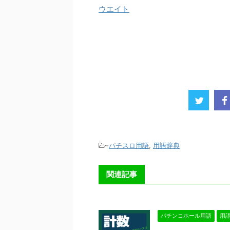
ウエイト
-
パチスロ用語
,
用語辞典
関連記事
パチンコホール用語
用