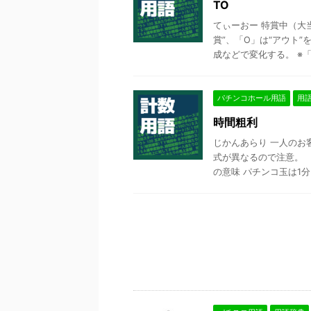
TO
てぃーおー 特賞中（大
賞”、「O」は“アウト
成などで変化する。 ※「TO
パチンコホール用語
用
時間粗利
じかんあらり 一人のお
式が異なるので注意。 【
の意味 パチンコ玉は1分 .