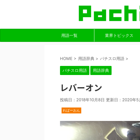
用語一覧
業界トピックス
HOME
>
用語辞典
>
パチスロ用語
>
パチスロ用語
用語辞典
レバーオン
投稿日：2018年10月8日 更新日：
2020年5
ればーおん