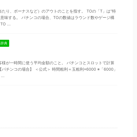
当たり、ボーナスなど）のアウトのことを指す。 TOの「T」は“特
”を意味する。 パチンコの場合、TOの数値はラウンド数やゲージ構
 ...
語辞典
客様が一時間に使う平均金額のこと。 パチンコとスロットで計算
パチンコの場合】 ＜公式＞ 時間粗利＝玉粗利×6000 ※「6000」
..